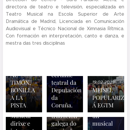
directora de teatro e televisión, especializada en
Teatro Musical na Escola Superior de Arte
Dramática de Madrid, Licenciada en Comunicación
Audiovisual e Técnico Nacional de Ximnasia Rítmica.
Con formación en interpretación, canto e danza, e
16.06.2023
mestra das tres disciplinas
A EGTM
gaña 8
galardóns
09.06.2024
10.04.2022
TIMÓN
no
A EGTM
AL
certame
lanza o
TIMÓN,
teatral da
19.02.2023
proxecto
01.10.2022
BONILLA
Deputación
MEISEL
A Escola
Millo para
20.12.2021
A LA
da
POPULARIZA
22.10.2019
Galega de
representar
A Meiga
A
PISTA
Coruña.
Á EGTM
Teatro
a
da Fonte,
ESCOLA
Musical
tradución
un
GALEGA
dirixe e
galega do
musical
DE