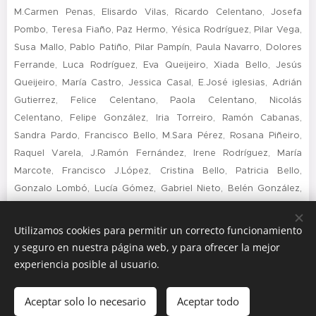
M.Carmen Penas, Elisardo Vilas, Ricardo Celentano, Josefa
Pombo, Teresa Fiaño, Paz Hermo, Yésica Rodríguez, Pilar Vega,
Susa Mallo, Pablo Patiño, Pilar Pampín, Paula Navarro, Dolores
Ferrande, Luca Rodríguez, Eva Queijeiro, Xiada Bello, Jesús
Queijeiro, María Castro, Jessica Casal, E.José iglesias, Adrián
Gutierrez, Felice Celentano, Paola Celentano, Nicolás
Celentano, Felipe González, Iria Torreiro, Ramón Cabanas,
Sandra Pardo, Francisco Bello, M.Sara Pérez, Rosana Piñeiro,
Raquel Varela, J.Ramón Fernández, Irene Rodríguez, María
Marcote, Francisco J.López, Cristina Bello, Patricia Bello,
Gonzalo Lombó, Lucía Gómez, Gabriel Nieto, Belén González,
Estela Mondelo, Victor Bello, Ana B. Muñiz.
Utilizamos cookies para permitir un correcto funcionamiento
y seguro en nuestra página web, y para ofrecer la mejor
experiencia posible al usuario.
© EGTM. Aviso legal e politica de privacidade
Aceptar solo lo necesario
Aceptar todo
Creado con
Webnode
Cookies